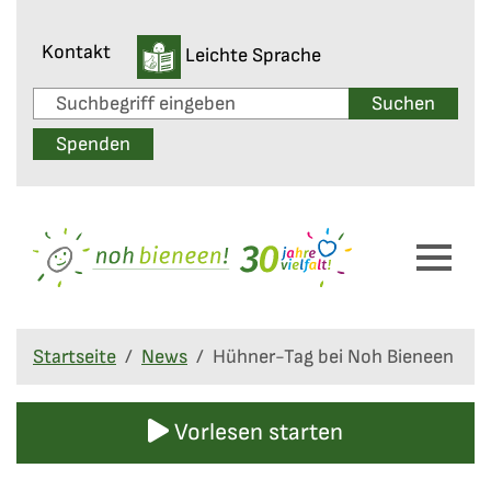
Skip to main navigation
Skip to main content
Skip to page footer
Kontakt
Leichte Sprache
Suchformular
Spenden
You are here:
Startseite
News
Hühner-Tag bei Noh Bieneen
Vorlesen starten